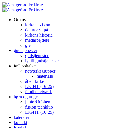
Om os
kirkens vision
det tror vi på
kirkens historie
medarbejdere
giv
gudstjenester
gudstjenester
lyt til gudstjenester
fællesskaber
netværksgrupper
materiale
åben kirke
LIGHT (16-25)
familienetværk
børn og unge
juniorklubben
fusion teenklub
LIGHT (16-25)
kalender
kontakt
English