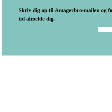
Skriv dig op til Amagerbro-mailen og fø
tid afmelde dig.