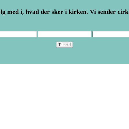
lg med i, hvad der sker i kirken. Vi sender cir
Børnenes kirke