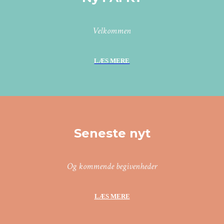
Velkommen
LÆS MERE
Seneste nyt
Og kommende begivenheder
LÆS MERE