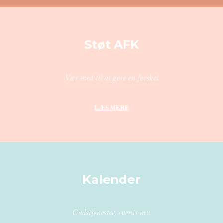
Støt AFK
Vær med til at gøre en forskel
LÆS MERE
Kalender
Gudstjenester, events mv.