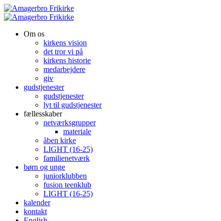
Om os
kirkens vision
det tror vi på
kirkens historie
medarbejdere
giv
gudstjenester
gudstjenester
lyt til gudstjenester
fællesskaber
netværksgrupper
materiale
åben kirke
LIGHT (16-25)
familienetværk
børn og unge
juniorklubben
fusion teenklub
LIGHT (16-25)
kalender
kontakt
English