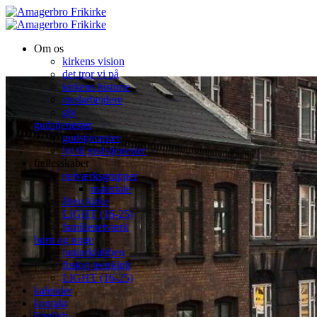
Om os
kirkens vision
det tror vi på
kirkens historie
medarbejdere
giv
gudstjenester
gudstjenester
lyt til gudstjenester
fællesskaber
netværksgrupper
materiale
åben kirke
LIGHT (16-25)
familienetværk
børn og unge
juniorklubben
fusion teenklub
LIGHT (16-25)
kalender
kontakt
English