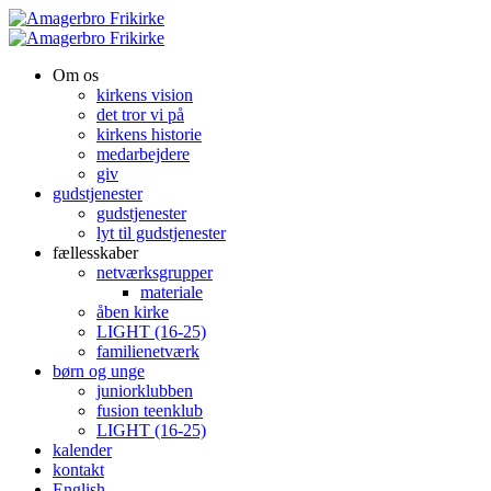
Om os
kirkens vision
det tror vi på
kirkens historie
medarbejdere
giv
gudstjenester
gudstjenester
lyt til gudstjenester
fællesskaber
netværksgrupper
materiale
åben kirke
LIGHT (16-25)
familienetværk
børn og unge
juniorklubben
fusion teenklub
LIGHT (16-25)
kalender
kontakt
English