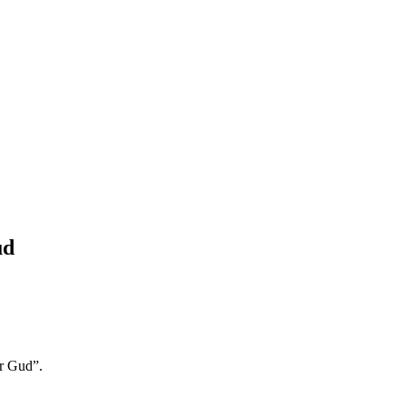
ud
er Gud”.