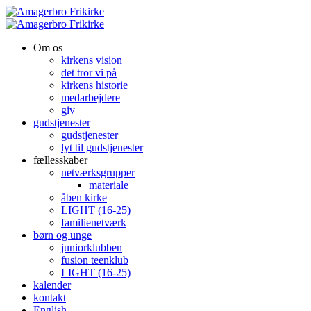
Om os
kirkens vision
det tror vi på
kirkens historie
medarbejdere
giv
gudstjenester
gudstjenester
lyt til gudstjenester
fællesskaber
netværksgrupper
materiale
åben kirke
LIGHT (16-25)
familienetværk
børn og unge
juniorklubben
fusion teenklub
LIGHT (16-25)
kalender
kontakt
English