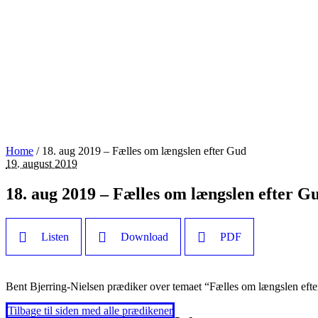
Home
/
18. aug 2019 – Fælles om længslen efter Gud
19. august 2019
18. aug 2019 – Fælles om længslen efter G
Listen
Download
PDF
Bent Bjerring-Nielsen prædiker over temaet “Fælles om længslen eft
Tilbage til siden med alle prædikener