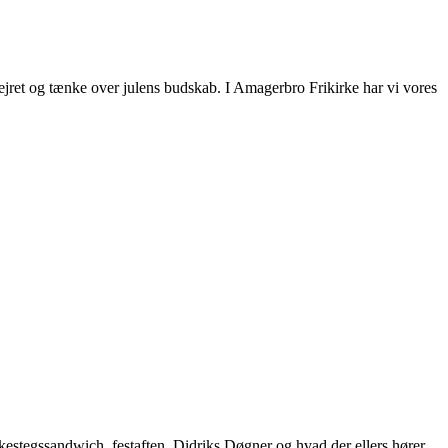
 vejret og tænke over julens budskab. I Amagerbro Frikirke har vi vores
tegssandwich, festaften, Didriks Døgner og hvad der ellers hører