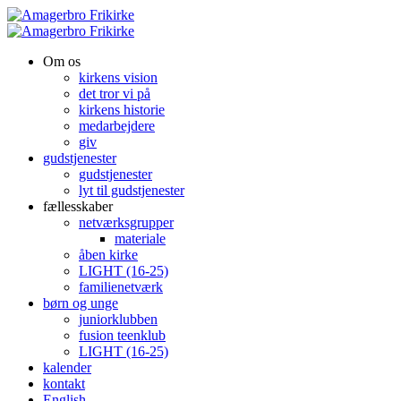
Om os
kirkens vision
det tror vi på
kirkens historie
medarbejdere
giv
gudstjenester
gudstjenester
lyt til gudstjenester
fællesskaber
netværksgrupper
materiale
åben kirke
LIGHT (16-25)
familienetværk
børn og unge
juniorklubben
fusion teenklub
LIGHT (16-25)
kalender
kontakt
English