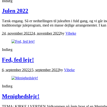
Indlæg
Julen 2022
Tænk engang. Så er nedtællingen til juleaften i fuld gang, og vi går in
traditionsrige juleprogram, med en masse dejlige arrangementer. I kan
24. november 2022
24. november 2022
by
Vibeke
Indlæg
Fed, fed lejr!
6. september 2022
15. september 2022
by
Vibeke
Indlæg
Menighedslejr!
TEMA: KIRKE I VERDEN Velkommen på årets brag af en Menighedslejr!