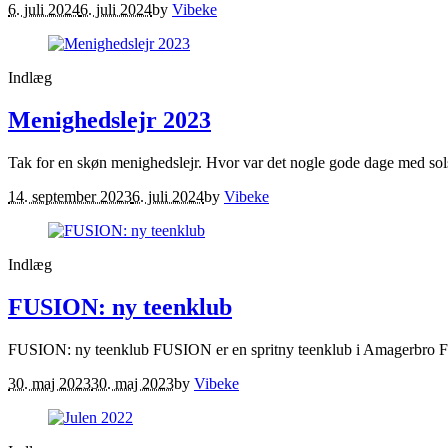
6. juli 2024
6. juli 2024
by
Vibeke
Indlæg
Menighedslejr 2023
Tak for en skøn menighedslejr. Hvor var det nogle gode dage med sol
14. september 2023
6. juli 2024
by
Vibeke
Indlæg
FUSION: ny teenklub
FUSION: ny teenklub FUSION er en spritny teenklub i Amagerbro Fri
30. maj 2023
30. maj 2023
by
Vibeke