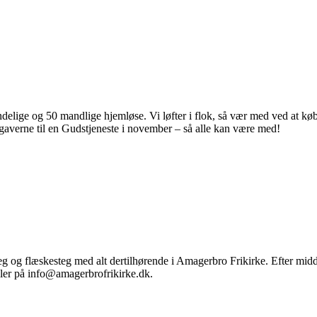
indelige og 50 mandlige hjemløse. Vi løfter i flok, så vær med ved at k
averne til en Gudstjeneste i november – så alle kan være med!
g og flæskesteg med alt dertilhørende i Amagerbro Frikirke. Efter midd
ller på info@amagerbrofrikirke.dk.