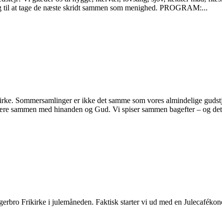
d og til at tage de næste skridt sammen som menighed. PROGRAM:...
kirke. Sommersamlinger er ikke det samme som vores almindelige gud
 være sammen med hinanden og Gud. Vi spiser sammen bagefter – og det 
gerbro Frikirke i julemåneden. Faktisk starter vi ud med en Julecafékon