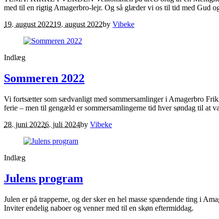
med til en rigtig Amagerbro-lejr. Og så glæder vi os til tid med Gu
19. august 2022
19. august 2022
by
Vibeke
Indlæg
Sommeren 2022
Vi fortsætter som sædvanligt med sommersamlinger i Amagerbro Fri
ferie – men til gengæld er sommersamlingerne tid hver søndag til at
28. juni 2022
6. juli 2024
by
Vibeke
Indlæg
Julens program
Julen er på trapperne, og der sker en hel masse spændende ting i Ama
Inviter endelig naboer og venner med til en skøn eftermiddag.