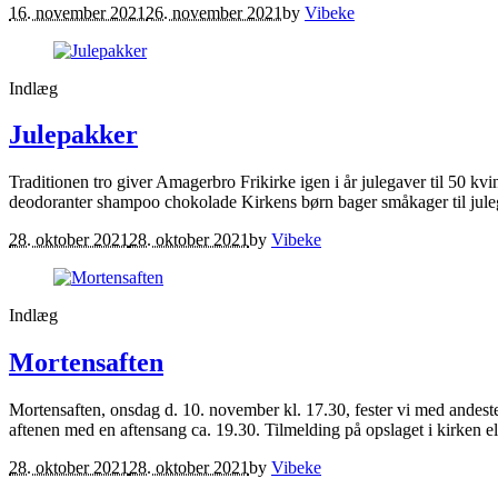
16. november 2021
26. november 2021
by
Vibeke
Indlæg
Julepakker
Traditionen tro giver Amagerbro Frikirke igen i år julegaver til 50 kv
deodoranter shampoo chokolade Kirkens børn bager småkager til juleg
28. oktober 2021
28. oktober 2021
by
Vibeke
Indlæg
Mortensaften
Mortensaften, onsdag d. 10. november kl. 17.30, fester vi med andeste
aftenen med en aftensang ca. 19.30. Tilmelding på opslaget i kirken e
28. oktober 2021
28. oktober 2021
by
Vibeke