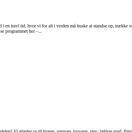
d i en travl tid, hvor vi for alt i verden må huske at standse op, trække
 se programmet her –...
 Vi glæder os til hygge, nærvær, lovsang, sjov, lækker mad, flæskes