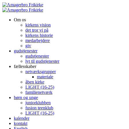
Om os
kirkens vision
det tror vi på
kirkens historie
medarbejdere
giv
gudstjenester
gudstjenester
lyt til gudstjenester
fællesskaber
netværksgrupper
materiale
åben kirke
LIGHT (16-25)
familienetværk
børn og unge
juniorklubben
fusion teenklub
LIGHT (16-25)
kalender
kontakt
English