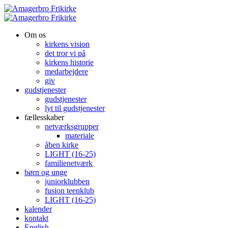
Om os
kirkens vision
det tror vi på
kirkens historie
medarbejdere
giv
gudstjenester
gudstjenester
lyt til gudstjenester
fællesskaber
netværksgrupper
materiale
åben kirke
LIGHT (16-25)
familienetværk
børn og unge
juniorklubben
fusion teenklub
LIGHT (16-25)
kalender
kontakt
English