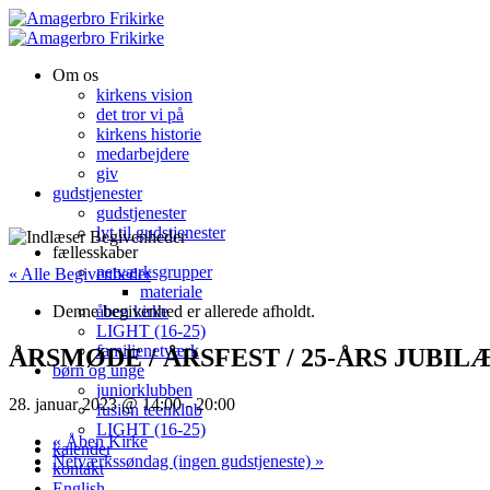
Om os
kirkens vision
det tror vi på
kirkens historie
medarbejdere
giv
gudstjenester
gudstjenester
lyt til gudstjenester
fællesskaber
netværksgrupper
« Alle Begivenheder
materiale
Denne begivenhed er allerede afholdt.
åben kirke
LIGHT (16-25)
familienetværk
ÅRSMØDE / ÅRSFEST / 25-ÅRS JUBI
børn og unge
juniorklubben
28. januar 2023 @ 14:00
-
20:00
fusion teenklub
LIGHT (16-25)
«
Åben Kirke
kalender
Netværkssøndag (ingen gudstjeneste)
»
kontakt
English