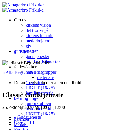
Om os
kirkens vision
det tror vi på
kirkens historie
medarbejdere
giv
gudstjenester
gudstjenester
lyt til gudstjenester
fællesskaber
netværksgrupper
« Alle Begivenheder
materiale
Denne begivenhed er allerede afholdt.
åben kirke
LIGHT (16-25)
familienetværk
Classic Gudstjeneste
børn og unge
juniorklubben
25. oktober 2020 @ 10:00
-
12:00
fusion teenklub
LIGHT (16-25)
«
Gudstjeneste
kalender
Oasen +18
»
kontakt
English