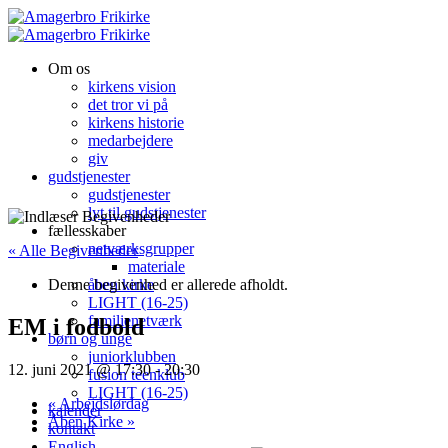
Om os
kirkens vision
det tror vi på
kirkens historie
medarbejdere
giv
gudstjenester
gudstjenester
lyt til gudstjenester
fællesskaber
netværksgrupper
« Alle Begivenheder
materiale
Denne begivenhed er allerede afholdt.
åben kirke
LIGHT (16-25)
familienetværk
EM i fodbold
børn og unge
juniorklubben
12. juni 2021 @ 17:30
-
20:30
fusion teenklub
LIGHT (16-25)
«
Arbejdslørdag
kalender
Åben Kirke
»
kontakt
English