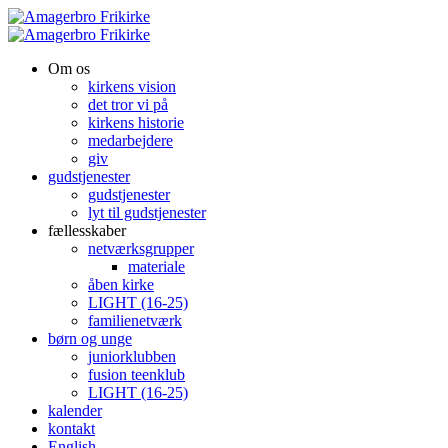
Om os
kirkens vision
det tror vi på
kirkens historie
medarbejdere
giv
gudstjenester
gudstjenester
lyt til gudstjenester
fællesskaber
netværksgrupper
materiale
åben kirke
LIGHT (16-25)
familienetværk
børn og unge
juniorklubben
fusion teenklub
LIGHT (16-25)
kalender
kontakt
English