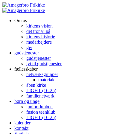
Om os
kirkens vision
det tror vi på
kirkens historie
medarbejdere
giv
gudstjenester
gudstjenester
lyt til gudstjenester
fællesskaber
netværksgrupper
materiale
åben kirke
LIGHT (16-25)
familienetværk
børn og unge
juniorklubben
fusion teenklub
LIGHT (16-25)
kalender
kontakt
English