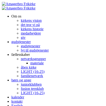
Om os
kirkens vision
det tror vi på
kirkens historie
medarbejdere
giv
gudstjenester
gudstjenester
lyt til gudstjenester
fællesskaber
netværksgrupper
materiale
åben kirke
LIGHT (16-25)
familienetværk
børn og unge
juniorklubben
fusion teenklub
LIGHT (16-25)
kalender
kontakt
English