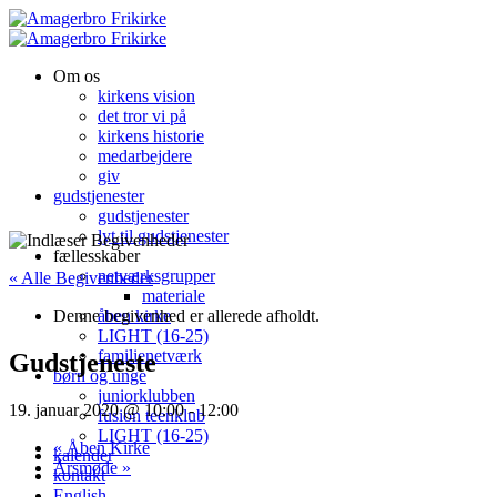
Om os
kirkens vision
det tror vi på
kirkens historie
medarbejdere
giv
gudstjenester
gudstjenester
lyt til gudstjenester
fællesskaber
netværksgrupper
« Alle Begivenheder
materiale
Denne begivenhed er allerede afholdt.
åben kirke
LIGHT (16-25)
familienetværk
Gudstjeneste
børn og unge
juniorklubben
19. januar 2020 @ 10:00
-
12:00
fusion teenklub
LIGHT (16-25)
«
Åben Kirke
kalender
Årsmøde
»
kontakt
English