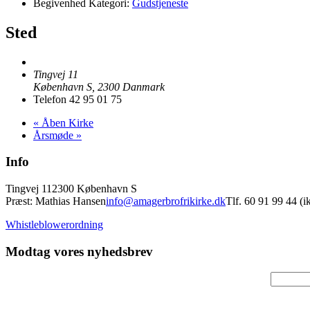
Begivenhed Kategori:
Gudstjeneste
Sted
Tingvej 11
København S
,
2300
Danmark
Telefon
42 95 01 75
«
Åben Kirke
Årsmøde
»
Info
Tingvej 11
2300 København S
Præst: Mathias Hansen
info@amagerbrofrikirke.dk
Tlf. 60 91 99 44 (
Whistleblowerordning
Modtag vores nyhedsbrev