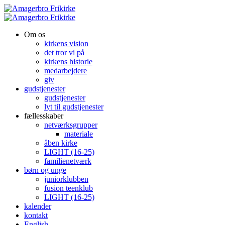
Om os
kirkens vision
det tror vi på
kirkens historie
medarbejdere
giv
gudstjenester
gudstjenester
lyt til gudstjenester
fællesskaber
netværksgrupper
materiale
åben kirke
LIGHT (16-25)
familienetværk
børn og unge
juniorklubben
fusion teenklub
LIGHT (16-25)
kalender
kontakt
English