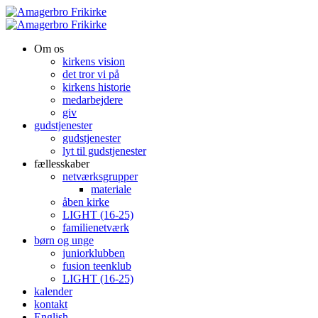
Om os
kirkens vision
det tror vi på
kirkens historie
medarbejdere
giv
gudstjenester
gudstjenester
lyt til gudstjenester
fællesskaber
netværksgrupper
materiale
åben kirke
LIGHT (16-25)
familienetværk
børn og unge
juniorklubben
fusion teenklub
LIGHT (16-25)
kalender
kontakt
English