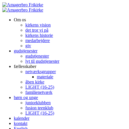
Om os
kirkens vision
det tror vi på
kirkens historie
medarbejdere
giv
gudstjenester
gudstjenester
lyt til gudstjenester
fællesskaber
netværksgrupper
materiale
åben kirke
LIGHT (16-25)
familienetværk
børn og unge
juniorklubben
fusion teenklub
LIGHT (16-25)
kalender
kontakt
English