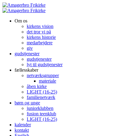
Om os
kirkens vision
det tror vi på
kirkens historie
medarbejdere
giv
gudstjenester
gudstjenester
lyt til gudstjenester
fællesskaber
netværksgrupper
materiale
åben kirke
LIGHT (16-25)
familienetværk
børn og unge
juniorklubben
fusion teenklub
LIGHT (16-25)
kalender
kontakt
English