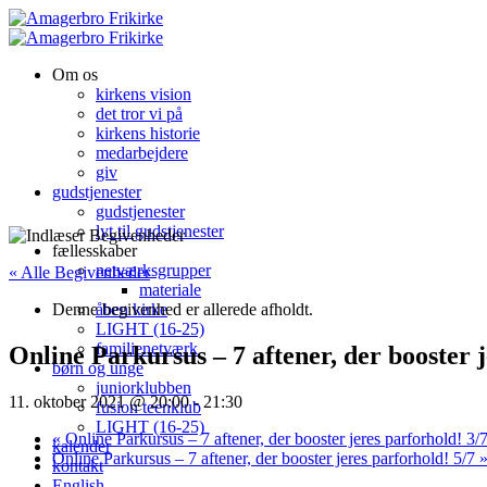
Om os
kirkens vision
det tror vi på
kirkens historie
medarbejdere
giv
gudstjenester
gudstjenester
lyt til gudstjenester
fællesskaber
netværksgrupper
« Alle Begivenheder
materiale
Denne begivenhed er allerede afholdt.
åben kirke
LIGHT (16-25)
familienetværk
Online Parkursus – 7 aftener, der booster j
børn og unge
juniorklubben
11. oktober 2021 @ 20:00
-
21:30
fusion teenklub
LIGHT (16-25)
«
Online Parkursus – 7 aftener, der booster jeres parforhold! 3/
kalender
Online Parkursus – 7 aftener, der booster jeres parforhold! 5/7
kontakt
English