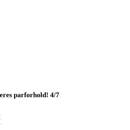
eres parforhold! 4/7
7
»