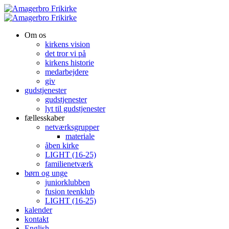
Om os
kirkens vision
det tror vi på
kirkens historie
medarbejdere
giv
gudstjenester
gudstjenester
lyt til gudstjenester
fællesskaber
netværksgrupper
materiale
åben kirke
LIGHT (16-25)
familienetværk
børn og unge
juniorklubben
fusion teenklub
LIGHT (16-25)
kalender
kontakt
English